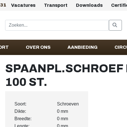
431
Vacatures
Transport
Downloads
Certif
ORT
OVER ONS
AANBIEDING
CIRC
SPAANPL.SCHROEF PK
100 ST.
Soort:
Schroeven
Dikte:
0 mm
Breedte:
0 mm
Lengte:
0 mm