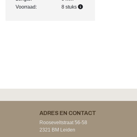
Voorraad:
8 stuks
ADRES EN CONTACT
Rooseveltstraat 56-58
2321 BM Leiden