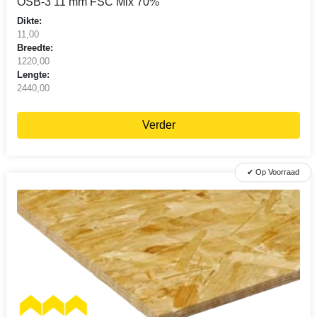
OSB-3 11 mm FSC Mix 70%
Dikte:
11,00
Breedte:
1220,00
Lengte:
2440,00
Verder
✔ Op Voorraad