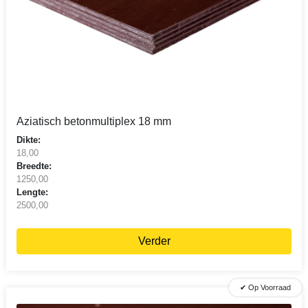
Aziatisch betonmultiplex 18 mm
Dikte:
18,00
Breedte:
1250,00
Lengte:
2500,00
Verder
✔ Op Voorraad